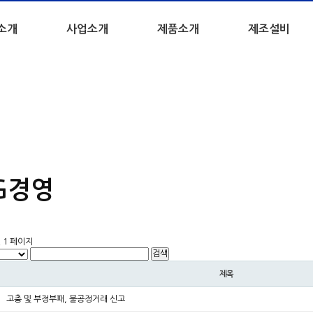
소개
사업소개
제품소개
제조설비
G경영
건
1 페이지
제목
고충 및 부정부패, 불공정거래 신고